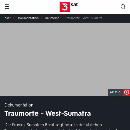
Hauptnavigation
3SAT
Sie
3sat
Dokumentation
Traumorte
Traumorte - West-Sumatra
sind
hier:
42 min
Dokumentation
Traumorte - West-Sumatra
Die Provinz Sumatera Barat liegt abseits der üblichen