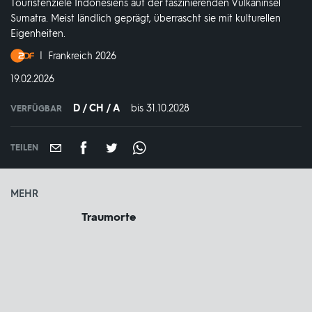
Touristenziele Indonesiens auf der faszinierenden Vulkaninsel
Sumatra. Meist ländlich geprägt, überrascht sie mit kulturellen
Eigenheiten.
Produktionsland
Frankreich 2026
und
DATUM:
19.02.2026
-
jahr:
D / CH / A
bis 31.10.2028
IN
VERFÜGBAR
VERFÜGBAR
BIS:
TEILEN
MEHR
Traumorte