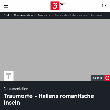
Hauptnavigation
3SAT
Sie
3sat
Dokumentation
Traumorte
Traumorte - Italiens romantische Inseln
sind
hier:
43 min
Dokumentation
Traumorte - Italiens romantische
Inseln