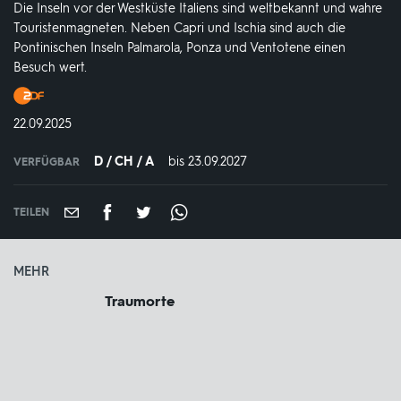
Die Inseln vor der Westküste Italiens sind weltbekannt und wahre
Touristenmagneten. Neben Capri und Ischia sind auch die
Pontinischen Inseln Palmarola, Ponza und Ventotene einen
Besuch wert.
Produktionsland
und
DATUM:
22.09.2025
-
jahr:
D / CH / A
bis 23.09.2027
IN
VERFÜGBAR
VERFÜGBAR
BIS:
TEILEN
MEHR
Traumorte