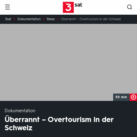
Hauptnavigation
3SAT
Sie
3sat
Dokumentation
Reise
Überrannt – Overtourism in der Schweiz
sind
hier:
50 min
Dokumentation
Überrannt – Overtourism in der
Schweiz