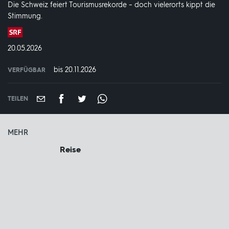
Die Schweiz feiert Tourismusrekorde – doch vielerorts kippt die
Stimmung.
Produktionsland
und
DATUM:
20.05.2026
-
jahr:
bis 20.11.2026
VERFÜGBAR
weltweit
VERFÜGBAR
BIS:
TEILEN
MEHR
Reise