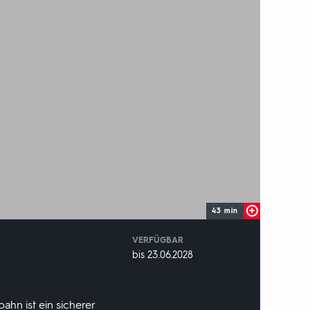
43 min
VERFÜGBAR
weltweit
VERFÜGBAR
bis 23.06.2028
BIS:
hn ist ein sicherer