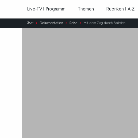
Hauptnavigation
Live-TV | Programm
Themen
Rubriken | A-Z
Sie
3sat
Dokumentation
Reise
Mit dem Zug durch Bolivien
sind
hier: