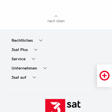
mit
Inhaltsangabe
nach oben
Rechtliches
3sat
Plus
Service
Unternehmen
3sat
auf