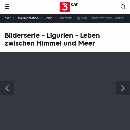
Hauptnavigation
3SAT
Sie
3sat
Dokumentation
Reise
Bilderserie - Ligurien - Leben zwischen Himmel un
sind
hier:
Bilderserie - Ligurien - Leben
zwischen Himmel und Meer