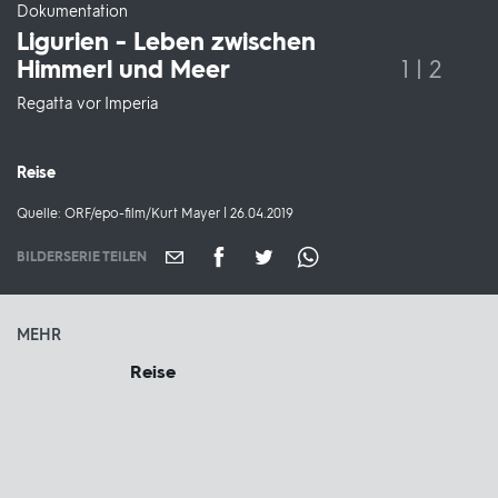
-
Dokumentation
Ligurien - Leben zwischen
Himmerl und Meer
1 | 2
Regatta vor Imperia
Sendungsbereich:
Reise
Quelle:
Quelle: ORF/epo-film/Kurt Mayer | 26.04.2019
BILDERSERIE TEILEN
MEHR
Reise