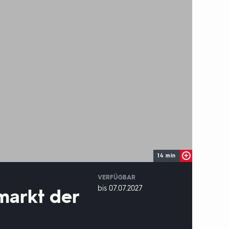
14 min
VERFÜGBAR
weltweit
VERFÜGBAR
bis 07.07.2027
markt der
BIS: