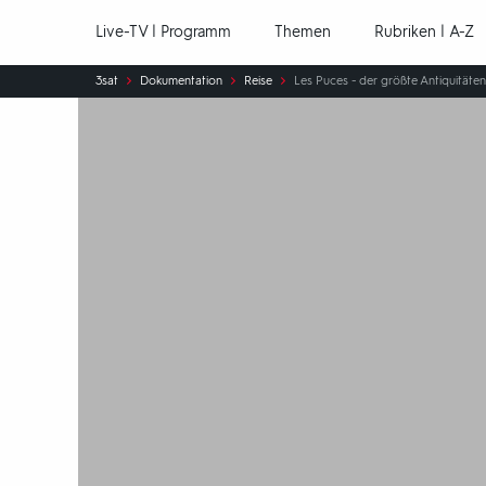
Hauptnavigation
Live-TV | Programm
Themen
Rubriken | A-Z
Sie
3sat
Dokumentation
Reise
Les Puces - der größte Antiquitäte
sind
hier: