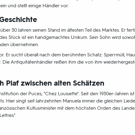
n und stellt einige Händler vor.
Geschichte
über 30 Jahren seinen Stand im ältesten Teil des Marktes. Er fert
edes Stück ist ein handgemachtes Unikum. Sein Sohn wird sowohl
Laden übernehmen.
or. Er sucht überall nach dem berühmten Schatz: Sperrmüll, Hau
t. Die Antiquitätenhändler reißen ihm die von ihm wiederherges
h Piaf zwischen alten Schätzen
stitution der Puces, "Chez Louisette". Seit den 1930er-Jahren is
. Hier singt seit Jahrzehnten Manuela immer die gleichen Lieder 
ranzösischen Kultusminister mit dem höchsten Orden des Land
ettres".