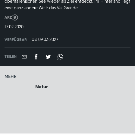
oberitalienischen See wieder als Ziel entdeckt. Im Hinterland liegt
eine ganz andere Welt: das Val Grande.
Produktionsland
und
DATUM:
17.02.2020
-
jahr:
bis 09.03.2027
VERFÜGBAR
weltweit
VERFÜGBAR
BIS:
TEILEN
MEHR
Natur