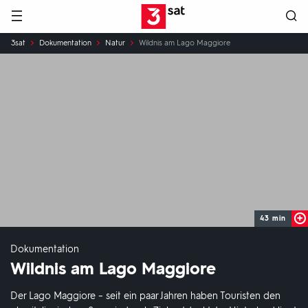
Hauptnavigation
3SAT
Sie
3sat
Dokumentation
Natur
Wildnis am Lago Maggiore
sind
hier:
43 min
Dokumentation
Wildnis am Lago Maggiore
Der Lago Maggiore – seit ein paar Jahren haben Touristen den