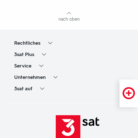
Inhaltsangabe
nach oben
Rechtliches
3sat
Plus
Service
Unternehmen
3sat
auf