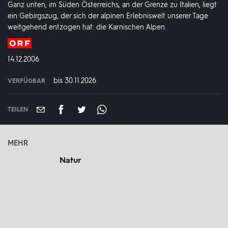
Ganz unten, im Süden Österreichs, an der Grenze zu Italien, liegt
ein Gebirgszug, der sich der alpinen Erlebniswelt unserer Tage
weitgehend entzogen hat: die Karnischen Alpen.
Produktionsland
und
DATUM:
14.12.2006
-
jahr:
bis 30.11.2026
VERFÜGBAR
weltweit
VERFÜGBAR
BIS:
TEILEN
MEHR
Natur