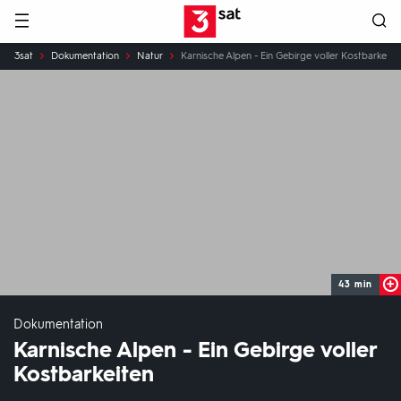
Hauptnavigation
3SAT
Sie
3sat
Dokumentation
Natur
Karnische Alpen - Ein Gebirge voller Kostbarkeite
sind
hier:
43 min
Dokumentation
Karnische Alpen - Ein Gebirge voller
Kostbarkeiten