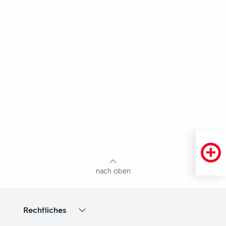
Fußbereich
mit
Inhaltsangabe
nach oben
Rechtliches