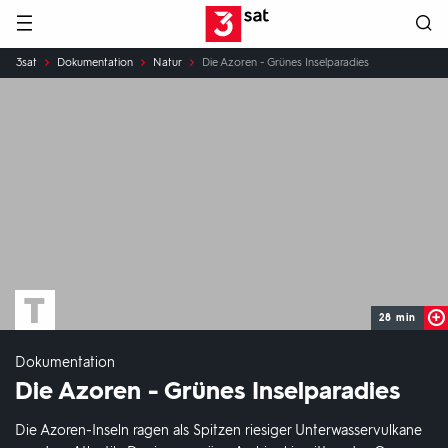
Hauptnavigation
3SAT
Sie
3sat
Dokumentation
Natur
Die Azoren - Grünes Inselparadies
sind
hier:
28 min
Dokumentation
Die Azoren - Grünes Inselparadies
Die Azoren-Inseln ragen als Spitzen riesiger Unterwasservulkane