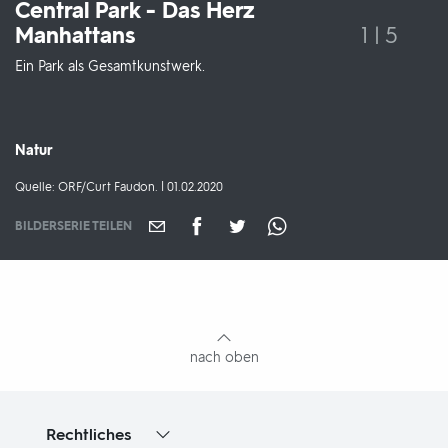
Central Park - Das Herz
Manhattans
1 | 5
Ein Park als Gesamtkunstwerk.
Sendungsbereich:
Natur
Quelle:
Quelle: ORF/Curt Faudon. | 01.02.2020
BILDERSERIE TEILEN
Fußbereich
mit
Inhaltsangabe
nach oben
Rechtliches