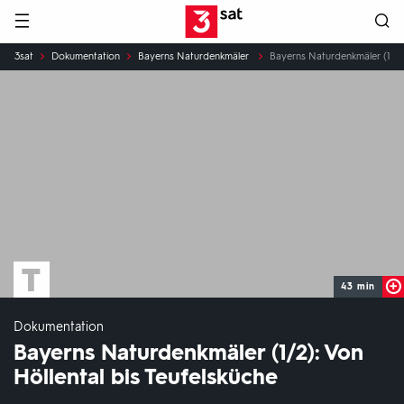
Hauptnavigation
3SAT
Sie
3sat
Dokumentation
Bayerns Naturdenkmäler
Bayerns Naturdenkmäler (1/2):
sind
hier:
43 min
Dokumentation
Bayerns Naturdenkmäler (1/2): Von
Höllental bis Teufelsküche