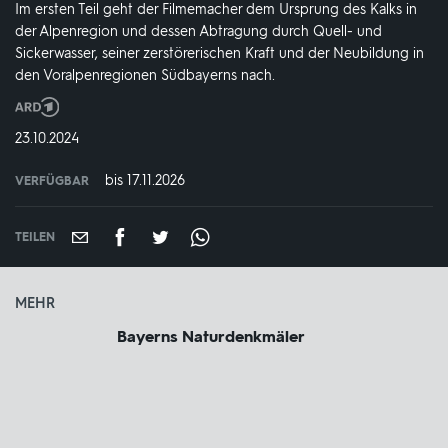
Im ersten Teil geht der Filmemacher dem Ursprung des Kalks in
der Alpenregion und dessen Abtragung durch Quell- und
Sickerwasser, seiner zerstörerischen Kraft und der Neubildung in
den Voralpenregionen Südbayerns nach.
Produktionsland
und
DATUM:
23.10.2024
-
jahr:
bis 17.11.2026
VERFÜGBAR
weltweit
VERFÜGBAR
BIS:
TEILEN
MEHR
Bayerns Naturdenkmäler