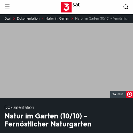
Hauptnavigation
3SAT
Sie
3sat
Dokumentation
Natur im Garten
Natur im Garten (10/10) - Fernöstlicher
sind
hier:
24 min
Dokumentation
Natur im Garten (10/10) -
Fernöstlicher Naturgarten