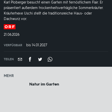
Karl Ploberger besucht einen Garten mit fernöstlichem Flair. Er
präsentiert außerdem trockenheitsverträgliche Sommerkräuter.
Kräuterhexe Uschi stellt die traditionsreiche Haus- oder
Dachwurz vor.
Produktionsland
und
DATUM:
21.06.2026
-
jahr:
bis 14.01.2027
VERFÜGBAR
weltweit
VERFÜGBAR
BIS:
TEILEN
MEHR
Natur im Garten