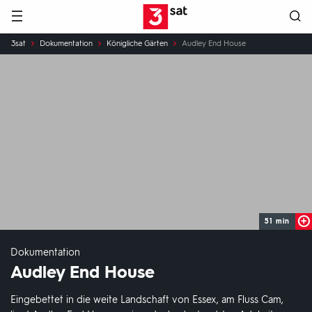
Hauptnavigation
3SAT
Sie
3sat
Dokumentation
Königliche Gärten
Audley End House
sind
hier:
51 min
Dokumentation
Audley End House
Eingebettet in die weite Landschaft von Essex, am Fluss Cam,