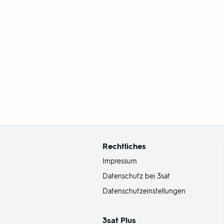
Fußbereich
mit
Inhaltsangabe
Rechtliches
Impressum
Datenschutz bei 3sat
Datenschutzeinstellungen
3sat
Plus