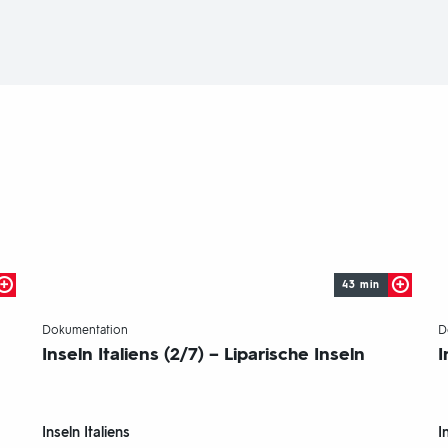
43 min
-
Dokumentation
D
Inseln Italiens (2/7) – Liparische Inseln
I
Inseln Italiens
I