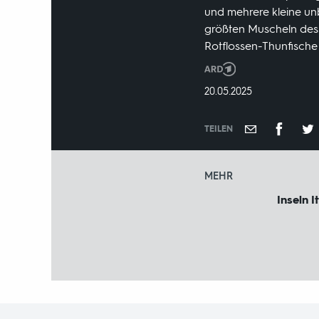
und mehrere kleine unbe
größten Muscheln des 
Rotflossen-Thunfische
Produktionsland
und
DATUM:
20.05.2025
-
jahr:
TEILEN
MEHR
Inseln I