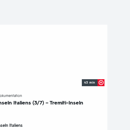
43 min
-
okumentation
nseln Italiens (3/7) – Tremiti-Inseln
nseln Italiens