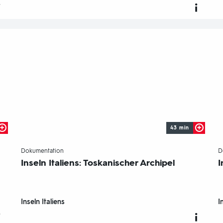
43 min
-
Dokumentation
D
Inseln Italiens: Toskanischer Archipel
I
Inseln Italiens
I