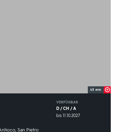
43 min
IN
VERFÜGBAR
D / CH / A
VERFÜGBAR
bis 11.10.2027
BIS:
Antioco, San Pietro