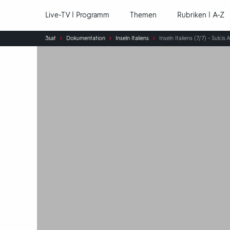
Hauptnavigation
Live-TV | Programm
Themen
Rubriken | A-Z
Sie
3sat
Dokumentation
Inseln Italiens
Inseln Italiens (7/7) - Sulcis 
sind
hier: