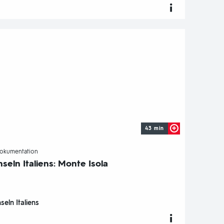
43 min
-
okumentation
nseln Italiens: Monte Isola
nseln Italiens