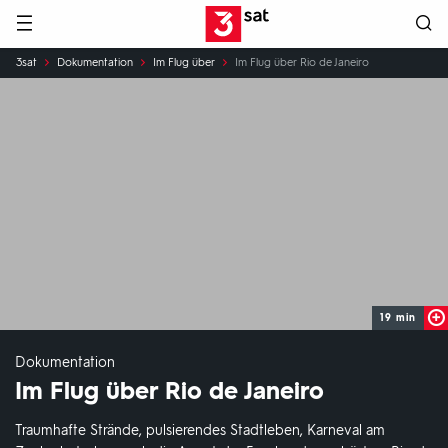
Hauptnavigation
3SAT
Sie
3sat
Dokumentation
Im Flug über
Im Flug über Rio de Janeiro
sind
hier:
19 min
Dokumentation
Im Flug über Rio de Janeiro
Traumhafte Strände, pulsierendes Stadtleben, Karneval am