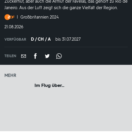
Zuckerhut, aber auch die Armut der Favelas, das gehört zu Rio de
Janeiro. Aus der Luft zeigt sich die ganze Vielfalt der Region.
Produktionsland
Großbritannien 2024
und
DATUM:
21.08.2026
-
jahr:
D / CH / A
bis 31.07.2027
IN
VERFÜGBAR
VERFÜGBAR
BIS:
TEILEN
MEHR
Im Flug über...