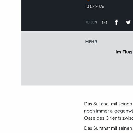
und
DATUM:
10.02.2026
-
jahr:
TEILEN
MEHR
Im Flug 
Das Sultanat mit seine
noch immer allgegenwärt
Oase des Orients zwisc
Das Sultanat mit seine