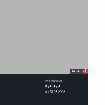
20 min
IN
VERFÜGBAR
D / CH / A
VERFÜGBAR
bis 31.08.2026
BIS: