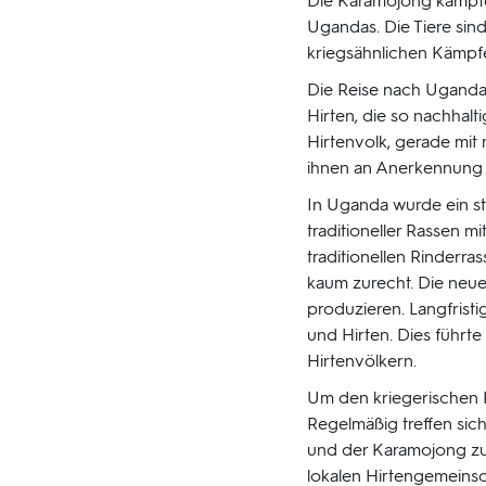
Die Karamojong kämpfe
Ugandas. Die Tiere sin
kriegsähnlichen Kämpf
Die Reise nach Uganda
Hirten, die so nachhalt
Hirtenvolk, gerade mit
ihnen an Anerkennung 
In Uganda wurde ein s
traditioneller Rassen m
traditionellen Rinder
kaum zurecht. Die neue
produzieren. Langfrist
und Hirten. Dies führ
Hirtenvölkern.
Um den kriegerischen K
Regelmäßig treffen sic
und der Karamojong zu 
lokalen Hirtengemeinsch