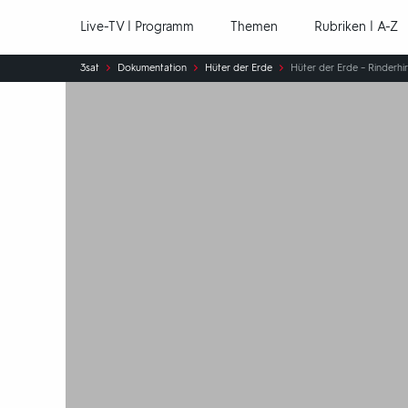
Hauptnavigation
Live-TV | Programm
Themen
Rubriken | A-Z
Sie
3sat
Dokumentation
Hüter der Erde
Hüter der Erde – Rinderh
sind
hier: