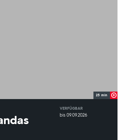
25 min
VERFÜGBAR
weltweit
VERFÜGBAR
bis 09.09.2026
gandas
BIS: