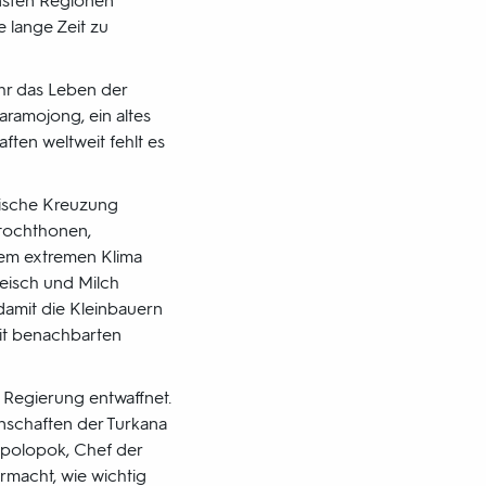
nsten Regionen
 lange Zeit zu
hr das Leben der
aramojong, ein altes
ten weltweit fehlt es
tische Kreuzung
utochthonen,
dem extremen Klima
leisch und Milch
damit die Kleinbauern
it benachbarten
 Regierung entwaffnet.
inschaften der Turkana
Apolopok, Chef der
rmacht, wie wichtig