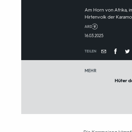
Am Horn von Afrika, i
Hirtenvolk der Karamo
Produktionsland
und
DATUM:
16.03.2025
-
jahr:
TEILEN
MEHR
Hüter d