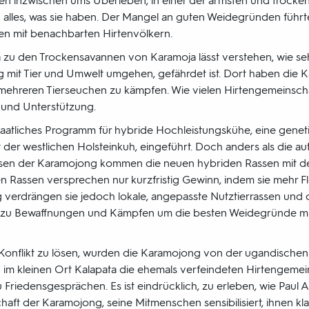
n inzwischen ums Überleben, in einer der ärmsten und trocke
d alles, was sie haben. Der Mangel an guten Weidegründen führte
en mit benachbarten Hirtenvölkern.
 zu den Trockensavannen von Karamoja lässt verstehen, wie se
ig mit Tier und Umwelt umgehen, gefährdet ist. Dort haben die K
 mehreren Tierseuchen zu kämpfen. Wie vielen Hirtengemeinschaf
und Unterstützung.
taatliches Programm für hybride Hochleistungskühe, eine gene
it der westlichen Holsteinkuh, eingeführt. Doch anders als die a
rassen der Karamojong kommen die neuen hybriden Rassen mit 
n Rassen versprechen nur kurzfristig Gewinn, indem sie mehr F
ig verdrängen sie jedoch lokale, angepasste Nutztierrassen und 
te zu Bewaffnungen und Kämpfen um die besten Weidegründe m
onflikt zu lösen, wurden die Karamojong von der ugandischen
h im kleinen Ort Kalapata die ehemals verfeindeten Hirtengeme
Friedensgesprächen. Es ist eindrücklich, zu erleben, wie Paul 
aft der Karamojong, seine Mitmenschen sensibilisiert, ihnen kla