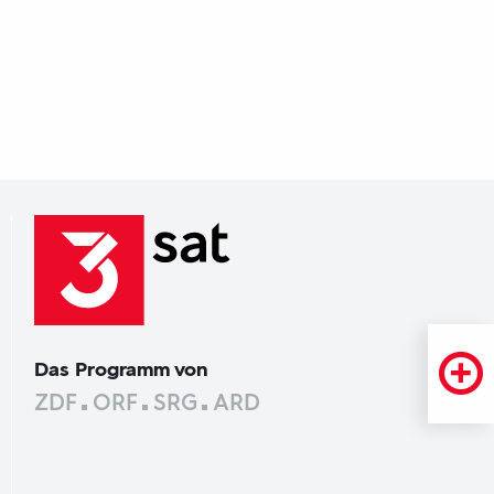
Das Programm von
ZDF
ORF
SRG
ARD