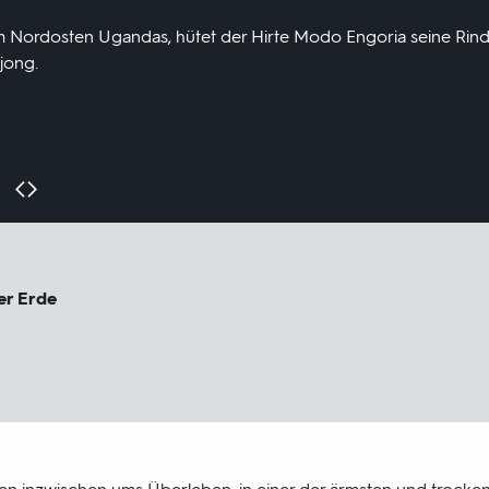
m Nordosten Ugandas, hütet der Hirte Modo Engoria seine Rind
jong.
er Erde