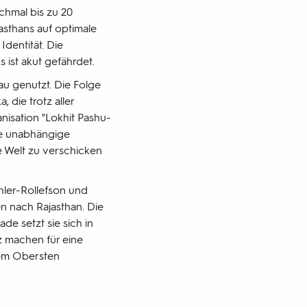
chmal bis zu 20
asthans auf optimale
Identität. Die
 ist akut gefährdet.
au genutzt. Die Folge
 die trotz aller
nisation "Lokhit Pashu-
ine unabhängige
e Welt zu verschicken
hler-Rollefson und
n nach Rajasthan. Die
de setzt sie sich in
z machen für eine
dem Obersten