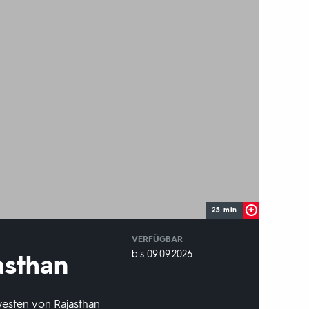
25 min
VERFÜGBAR
weltweit
VERFÜGBAR
bis 09.09.2026
asthan
BIS:
westen von Rajasthan