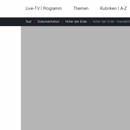
Hauptnavigation
Live-TV | Programm
Themen
Rubriken | A-Z
Sie
3sat
Dokumentation
Hüter der Erde
Hüter der Erde – Kamelhir
sind
hier: