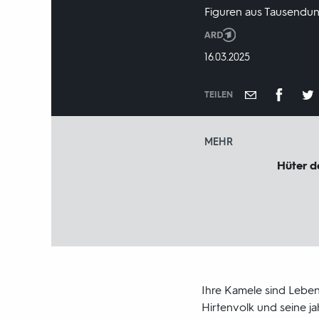
Figuren aus Tausendun
Produktionsland
und
DATUM:
16.03.2025
-
jahr:
TEILEN
MEHR
Hüter d
Ihre Kamele sind Leben
Hirtenvolk und seine ja