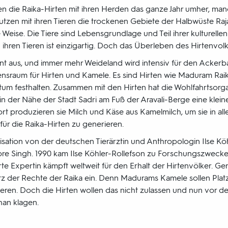
 die Raika-Hirten mit ihren Herden das ganze Jahr umher, man
utzen mit ihren Tieren die trockenen Gebiete der Halbwüste Raj
 Weise. Die Tiere sind Lebensgrundlage und Teil ihrer kulturellen 
ihren Tieren ist einzigartig. Doch das Überleben des Hirtenvolks
ant aus, und immer mehr Weideland wird intensiv für den Ackerb
ensraum für Hirten und Kamele. Es sind Hirten wie Maduram Raika,
tum festhalten. Zusammen mit den Hirten hat die Wohlfahrtsorga
 in der Nähe der Stadt Sadri am Fuß der Aravali-Berge eine kle
t produzieren sie Milch und Käse aus Kamelmilch, um sie in all
ür die Raika-Hirten zu generieren.
nisation von der deutschen Tierärztin und Anthropologin Ilse Kö
re Singh. 1990 kam Ilse Köhler-Rollefson zu Forschungszwecke
te Expertin kämpft weltweit für den Erhalt der Hirtenvölker. Gera
tz der Rechte der Raika ein. Denn Madurams Kamele sollen Plat
tieren. Doch die Hirten wollen das nicht zulassen und nun vor 
han klagen.