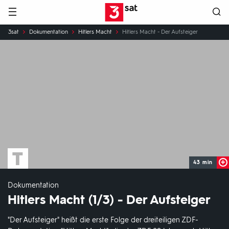
Hauptnavigation
3SAT
Sie
3sat
Dokumentation
Hitlers Macht
Hitlers Macht - Der Aufsteiger
sind
hier:
43 min
Dokumentation
Hitlers Macht (1/3) - Der Aufsteiger
"Der Aufsteiger" heißt die erste Folge der dreiteiligen ZDF-