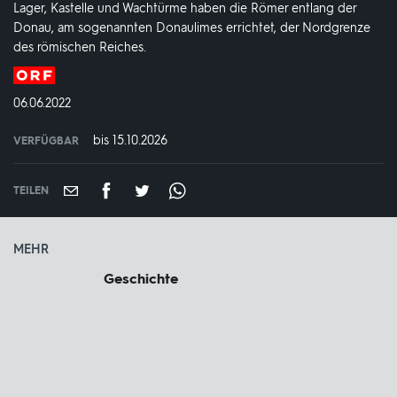
Lager, Kastelle und Wachtürme haben die Römer entlang der
Donau, am sogenannten Donaulimes errichtet, der Nordgrenze
des römischen Reiches.
Produktionsland
und
DATUM:
06.06.2022
-
jahr:
bis 15.10.2026
VERFÜGBAR
weltweit
VERFÜGBAR
BIS:
TEILEN
MEHR
Geschichte