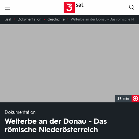
Hauptnavigation
3SAT
Sie
3sat
Dokumentation
Geschichte
Welterbe an der Donau - Das römische Nied
sind
hier:
29 min
Dokumentation
Welterbe an der Donau - Das
römische Niederösterreich