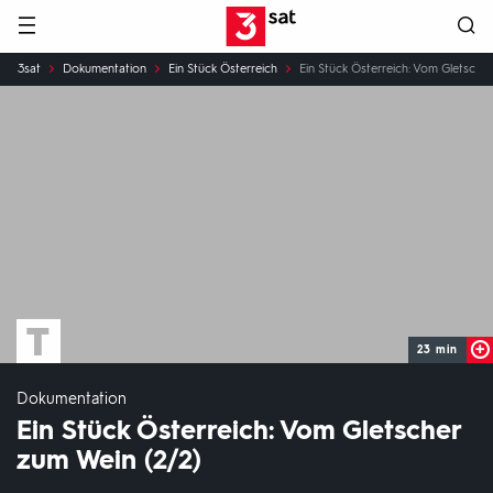
Hauptnavigation
3SAT
Sie
3sat
Dokumentation
Ein Stück Österreich
Ein Stück Österreich: Vom Gletsche
sind
hier:
23 min
Dokumentation
Ein Stück Österreich: Vom Gletscher
zum Wein (2/2)