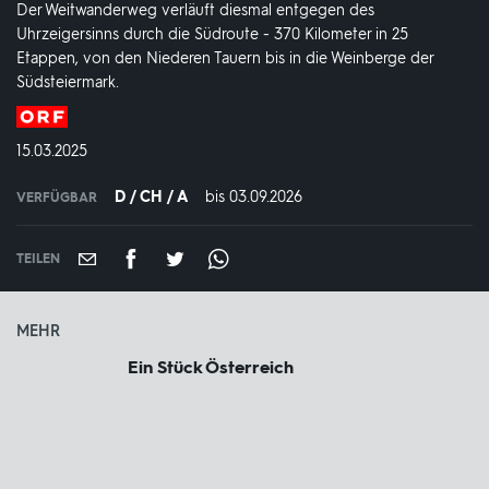
Der Weitwanderweg verläuft diesmal entgegen des
Uhrzeigersinns durch die Südroute - 370 Kilometer in 25
Etappen, von den Niederen Tauern bis in die Weinberge der
Südsteiermark.
Produktionsland
und
DATUM:
15.03.2025
-
jahr:
D / CH / A
bis 03.09.2026
IN
VERFÜGBAR
VERFÜGBAR
BIS:
TEILEN
MEHR
Ein Stück Österreich