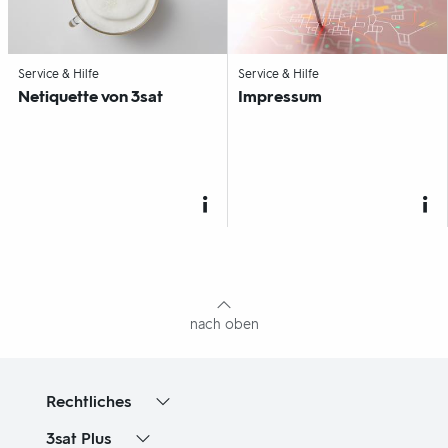
-
-
Service & Hilfe
Service & Hilfe
Netiquette von
3sat
Impressum
Fußbereich
mit
Inhaltsangabe
nach oben
Rechtliches
3sat
Plus