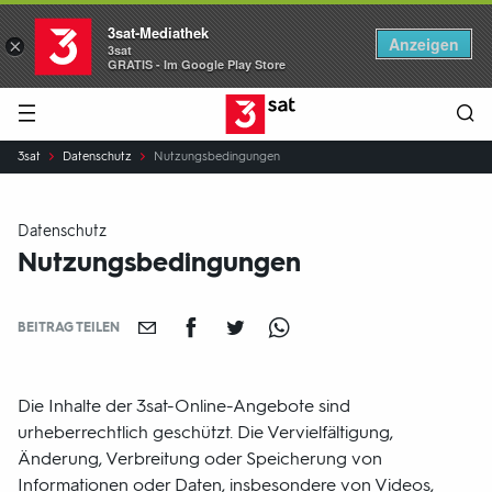
3sat-Mediathek
Anzeigen
×
3sat
GRATIS - Im Google Play Store
Hauptnavigation
3SAT
Sie
3sat
Datenschutz
Nutzungsbedingungen
sind
hier:
Datenschutz
Nutzungsbedingungen
BEITRAG TEILEN
Die Inhalte der 3sat-Online-Angebote sind
urheberrechtlich geschützt. Die Vervielfältigung,
Änderung, Verbreitung oder Speicherung von
Informationen oder Daten, insbesondere von Videos,