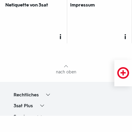
Netiquette von
3sat
Impressum
Fußbereich
mit
Inhaltsangabe
nach oben
Rechtliches
3sat
Plus
Service
Unternehmen