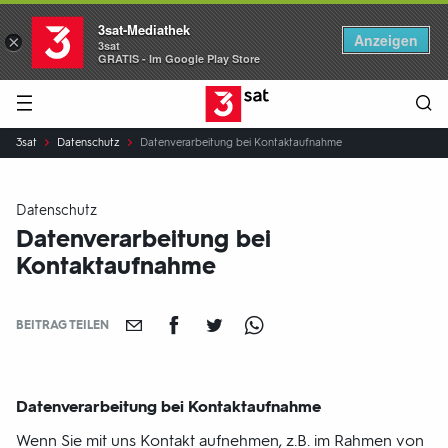
3sat-Mediathek
Anzeigen
×
3sat
GRATIS - Im Google Play Store
Hauptnavigation
3SAT
Sie
3sat
Datenschutz
Datenverarbeitung bei Kontaktaufnahme
sind
hier:
Datenschutz
Datenverarbeitung bei
Kontaktaufnahme
BEITRAG TEILEN
Datenverarbeitung bei Kontaktaufnahme
Wenn Sie mit uns Kontakt aufnehmen, z.B. im Rahmen von