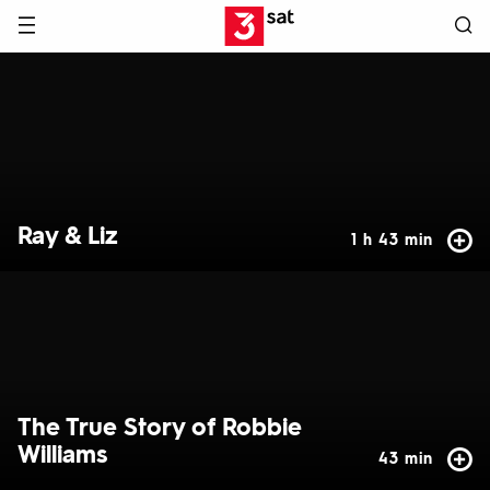
Hauptnavigation
3SAT
Hervorgehobene
Inhalte
Ray & Liz
1 h 43 min
The True Story of Robbie
Williams
43 min