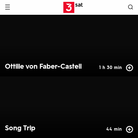
Hauptnavigation
3SAT
Hervorgehobene
Inhalte
Ottilie von Faber-Castell
1 h 30 min
Song Trip
44 min