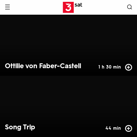
Hauptnavigation
3SAT
Hervorgehobene
Inhalte
Ottilie von Faber-Castell
1 h 30 min
Song Trip
44 min