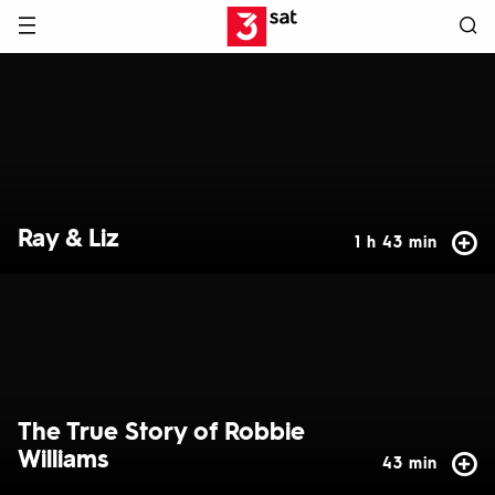
Hauptnavigation
3SAT
Hervorgehobene
Inhalte
Ray & Liz
1 h 43 min
The True Story of Robbie
Williams
43 min