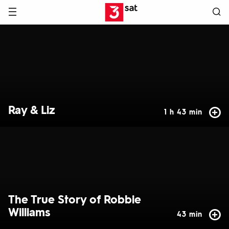
Hauptnavigation
3SAT
Hervorgehobene
Inhalte
Ray & Liz
1 h 43 min
The True Story of Robbie
Williams
43 min