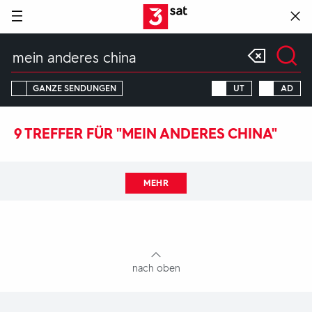
Hauptnavigation
3SAT
Suchbegriff
GANZE SENDUNGEN
UT
AD
9 TREFFER FÜR "MEIN ANDERES CHINA"
MEHR
Fußbereich
mit
Inhaltsangabe
nach oben