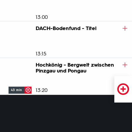
Kälte, Hitze und Fressfeinden trotzen. Wie sie dennoch seit
Millionen von Jahren überleben konnten, zeigt diese
Dokumentation.
13:00
DACH-Bodenfund - Titel
ZUM BEITRAG
Die Kurzausgaben der österreichischen
Nachrichtensendung "Zeit im Bild" (ZIB) liefern neben
klassischen Nachrichten Informationen über
Entwicklungen auf den Finanzmärkten und
13:15
Expertenanalysen.
Hochkönig - Bergwelt zwischen
Pinzgau und Pongau
13:20
43 min
Der Hochkönig, mit 2941 Metern höchster Gipfel der
Salzburger Kalkhochalpen, überragt einen Lebensraum
von erlesener Schönheit. Der Film porträtiert die Region im
Winter und im Frühsommer.