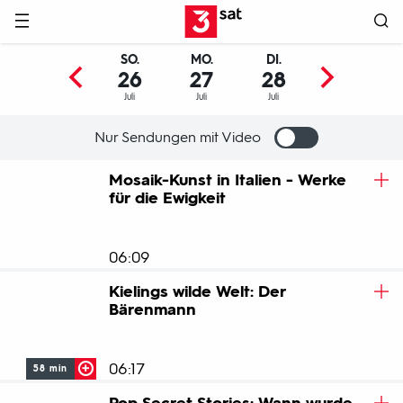
Hauptnavigation
3SAT
SO.
MO.
DI.
MI.
26
27
28
29
Juli
Juli
Juli
Juli
Nur Sendungen mit Video
Programm
Mosaik-Kunst in Italien - Werke
für die Ewigkeit
06:09
Kielings wilde Welt: Der
Bärenmann
06:17
58 min