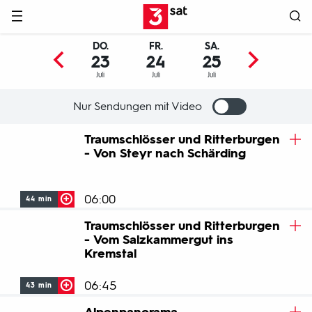
Hauptnavigation
3SAT
DO.
FR.
SA.
SO.
23
24
25
26
Juli
Juli
Juli
Juli
Nur Sendungen mit Video
Programm
Traumschlösser und Ritterburgen
- Von Steyr nach Schärding
06:00
44 min
Traumschlösser und Ritterburgen
Zwischen der Donau und den Kalkalpen in Oberösterreich
- Vom Salzkammergut ins
gibt es Prachtbauten, denen die große Aufmerksamkeit
Kremstal
bislang verwehrt geblieben ist – doch lohnt sich der Blick
hinter ihre Gemäuer.
06:45
43 min
ZUM BEITRAG