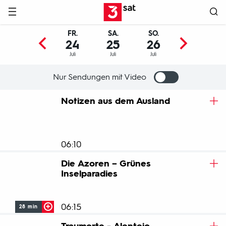
Hauptnavigation
3SAT
FR.
SA.
SO.
MO.
24
25
26
27
Juli
Juli
Juli
Juli
Nur Sendungen mit Video
Programm
Notizen aus dem Ausland
06:10
Die Azoren – Grünes
Inselparadies
06:15
28 min