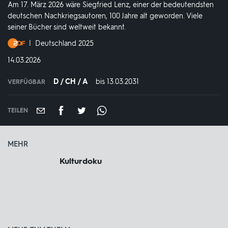
Am 17. März 2026 wäre Siegfried Lenz, einer der bedeutendsten
deutschen Nachkriegsautoren, 100 Jahre alt geworden. Viele
seiner Bücher sind weltweit bekannt.
Produktionsland
Deutschland 2025
und
DATUM:
14.03.2026
-
jahr:
D / CH / A
bis 13.03.2031
IN
VERFÜGBAR
VERFÜGBAR
BIS:
TEILEN
MEHR
Kulturdoku