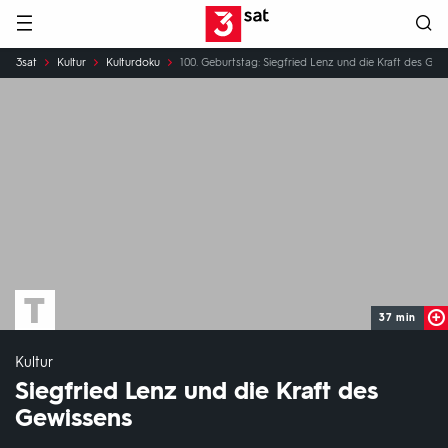
Hauptnavigation
3SAT
Sie
3sat
Kultur
Kulturdoku
100. Geburtstag: Siegfried Lenz und die Kraft des Gew
sind
hier:
37 min
Kultur
Siegfried Lenz und die Kraft des
Gewissens