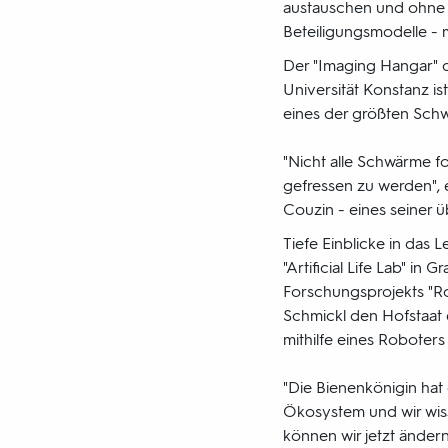
austauschen und ohne An
Beteiligungsmodelle - m
Der "Imaging Hangar" 
Universität Konstanz i
eines der größten Sch
"Nicht alle Schwärme f
gefressen zu werden", e
Couzin - eines seiner 
Tiefe Einblicke in das 
"Artificial Life Lab" in
Forschungsprojekts "R
Schmickl den Hofstaat 
mithilfe eines Roboters
"Die Bienenkönigin hat
Ökosystem und wir wis
können wir jetzt ändern