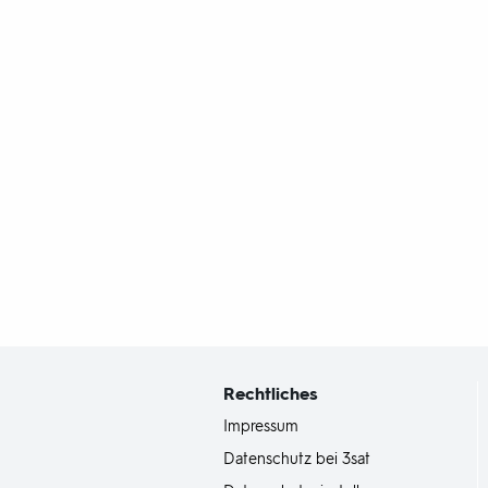
Fußbereich
mit
Inhaltsangabe
Rechtliches
Impressum
Datenschutz bei 3sat