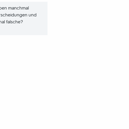
ppen manchmal
ntscheidungen und
al falsche?