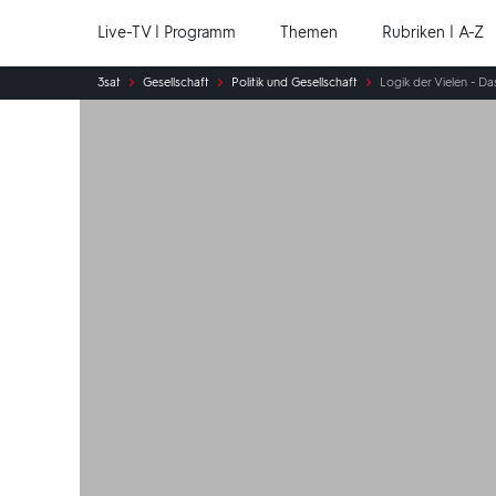
Hauptnavigation
Live-TV | Programm
Themen
Rubriken | A-Z
Sie
3sat
Gesellschaft
Politik und Gesellschaft
Logik der Vielen - D
sind
hier: