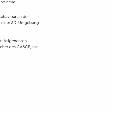
 und neue
Behaviour an der
und einer 3D-Umgebung -
von Artgenossen
recher des CASCB, Iain