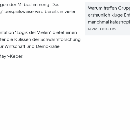
egen der Mitbestimmung. Das
Warum treffen Gru
" beispielsweise wird bereits in vielen
erstaunlich kluge E
manchmal katastroph
Quelle: LOOKS Film
ation "Logik der Vielen" bietet einen
inter die Kulissen der Schwarmforschung
 für Wirtschaft und Demokratie.
 Mayr-Keber.