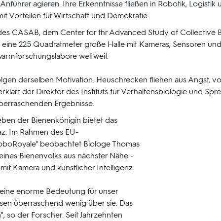
führer agieren. Ihre Erkenntnisse fließen in Robotik, Logistik
it Vorteilen für Wirtschaft und Demokratie.
des CASAB, dem Center for thr Advanced Study of Collective 
st eine 225 Quadratmeter große Halle mit Kameras, Sensoren 
warmforschungslabore weltweit.
olgen derselben Motivation. Heuschrecken fliehen aus Angst, 
rklärt der Direktor des Instituts für Verhaltensbiologie und Sp
überraschenden Ergebnisse.
Leben der Bienenkönigin bietet das
 Graz. Im Rahmen des EU-
oboRoyale" beobachtet Biologe Thomas
eines Bienenvolks aus nächster Nähe -
 mit Kamera und künstlicher Intelligenz.
 eine enorme Bedeutung für unser
sen überraschend wenig über sie. Das
", so der Forscher. Seit Jahrzehnten