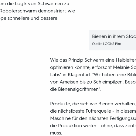
, um die Logik von Schwärmen zu
i-Roboterschwarm demonstriert, wie
ppe schnellere und bessere
.
Bienen in ihrem Stock
Quelle: LOOKS Film
Wie das Prinzip Schwarm eine Halbleiter
optimieren könnte, erforscht Melanie S
Labs" in Klagenfurt. "Wir haben eine Bib
von Ameisen bis zu Schleimpilzen. Bes
die Bienenalgorithmen".
Produkte, die sich wie Bienen verhalten
die nächstbeste Futterquelle - in diesem F
Maschine für den nächsten Fertigungsschri
die Produktion weiter - ohne, dass zent
muss.