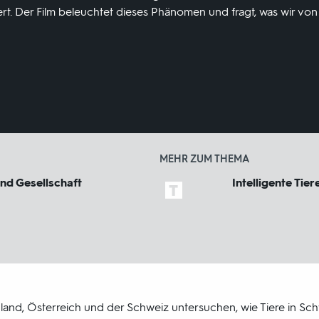
ert. Der Film beleuchtet dieses Phänomen und fragt, was wir v
MEHR ZUM THEMA
und Gesellschaft
Intelligente Tier
and, Österreich und der Schweiz untersuchen, wie Tiere in S