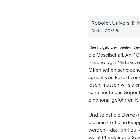
Roboter, Universität 
Quelle: LOOKS Film
Die Logik der vielen be
die Gesellschaft. Am "
Psychologin Mirta Gales
Offenheit entscheidend f
spricht von kollektive
lösen, müssen wir sie e
kann heute das Gegentei
emotional geführten Kl
Und selbst die Demokrat
bestimmt oft eine knap
werden - das führt zu K
warnt Physiker und Soz