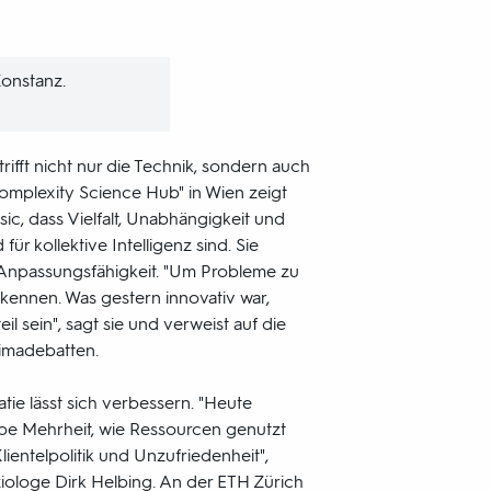
Konstanz.
trifft nicht nur die Technik, sondern auch
Complexity Science Hub" in Wien zeigt
ic, dass Vielfalt, Unabhängigkeit und
ür kollektive Intelligenz sind. Sie
r Anpassungsfähigkeit. "Um Probleme zu
rkennen. Was gestern innovativ war,
l sein", sagt sie und verweist auf die
imadebatten.
ie lässt sich verbessern. "Heute
pe Mehrheit, wie Ressourcen genutzt
lientelpolitik und Unzufriedenheit",
iologe Dirk Helbing. An der ETH Zürich