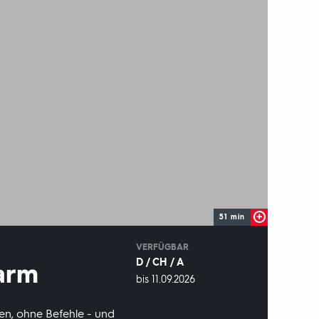
51 min
IN
VERFÜGBAR
D / CH / A
warm
VERFÜGBAR
bis 11.09.2026
BIS:
n, ohne Befehle - und