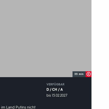
35 min
IN
VERFÜGBAR
D / CH / A
VERFÜGBAR
bis 15.02.2027
BIS:
e im Land Putins nicht