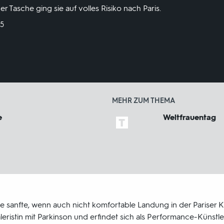
er Tasche ging sie auf volles Risiko nach Paris.
25
MEHR ZUM THEMA
e
Weltfrauentag
ne sanfte, wenn auch nicht komfortable Landung in der Pariser K
leristin mit Parkinson und erfindet sich als Performance-Künstl