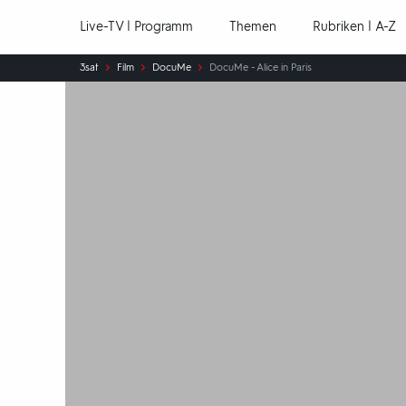
Hauptnavigation
Live-TV | Programm
Themen
Rubriken | A-Z
Sie
3sat
Film
DocuMe
DocuMe - Alice in Paris
sind
hier: