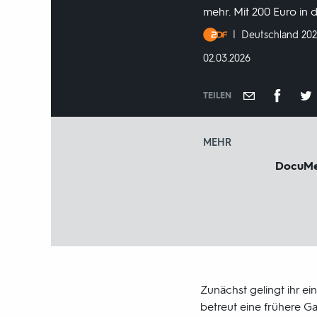
mehr. Mit 200 Euro in d
Produktionsland
Deutschland 20
und
DATUM:
02.03.2026
-
jahr:
TEILEN
MEHR
DocuM
Zunächst gelingt ihr ei
betreut eine frühere Ga