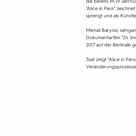
die bereits im 19. Jah
"Alice in Paris" zeich
sprengt und als Künstle
Mikhail Barynin, Jahrga
Dokumentarfilm "24 Sn
2017 auf der Berlinale g
3sat zeigt "Alice in P
Veränderungsprozessen 