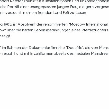
rhundert Referenzpunkt für Kunstambitionen und unkonventionel
net das Porträt einer unangepassten jungen Frau, die gern vorg
rin versucht, in einem fremden Land Fuß zu fassen.
ng 1985, ist Absolvent der renommierten "Moscow International F
ow" über die harten Lebensbedingungen eines Pferdezüchters i
ezeigt.
aris" im Rahmen der Dokumentarfilmreihe "DocuMe", die von Mens
erzählt und mit Erzählformen abseits des medialen Mainstream