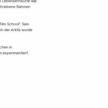
le Lebensentwürfe war.
eschriebene Rahmen
ilm School". Sein
n der Arktis wurde
chen in
 experimentiert.