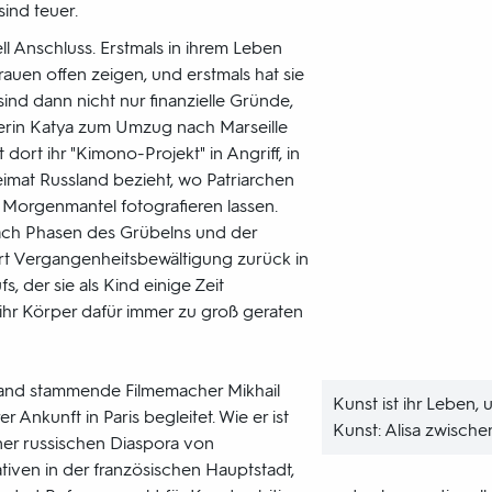
sind teuer.
ell Anschluss. Erstmals in ihrem Leben
Frauen offen zeigen, und erstmals hat sie
sind dann nicht nur finanzielle Gründe,
tnerin Katya zum Umzug nach Marseille
 dort ihr "Kimono-Projekt" in Angriff, in
eimat Russland bezieht, wo Patriarchen
im Morgenmantel fotografieren lassen.
nach Phasen des Grübelns und der
 Art Vergangenheitsbewältigung zurück in
s, der sie als Kind einige Zeit
hr Körper dafür immer zu groß geraten
land stammende Filmemacher Mikhail
Kunst ist ihr Leben, 
rer Ankunft in Paris begleitet. Wie er ist
Kunst: Alisa zwischen
einer russischen Diaspora von
tiven in der französischen Hauptstadt,