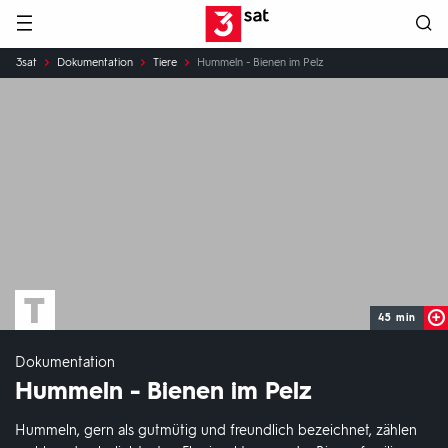
Hauptnavigation
3SAT
Sie
3sat
Dokumentation
Tiere
Hummeln - Bienen im Pelz
sind
hier:
45 min
Dokumentation
Hummeln - Bienen im Pelz
Hummeln, gern als gutmütig und freundlich bezeichnet, zählen