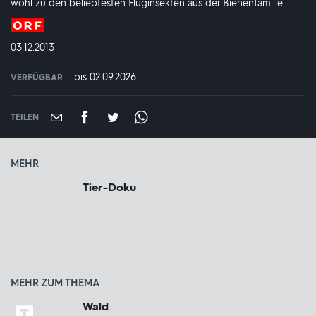
wohl zu den beliebtesten Fluginsekten aus der Bienenfamilie.
Produktionsland
und
DATUM:
03.12.2013
-
jahr:
bis 02.09.2026
VERFÜGBAR
weltweit
VERFÜGBAR
BIS:
TEILEN
MEHR
Tier-Doku
MEHR ZUM THEMA
Wald