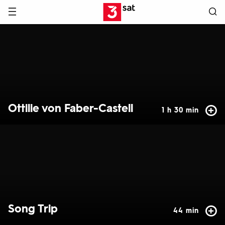
Hauptnavigation
3SAT
Hervorgehobene
Inhalte
Ottilie von Faber-Castell
1 h 30 min
Song Trip
44 min