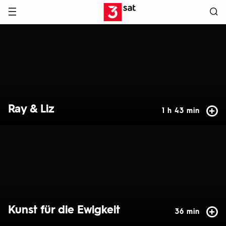
Hauptnavigation
3SAT
Hervorgehobene
Inhalte
Ray & Liz
1 h 43 min
Kunst für die Ewigkeit
36 min