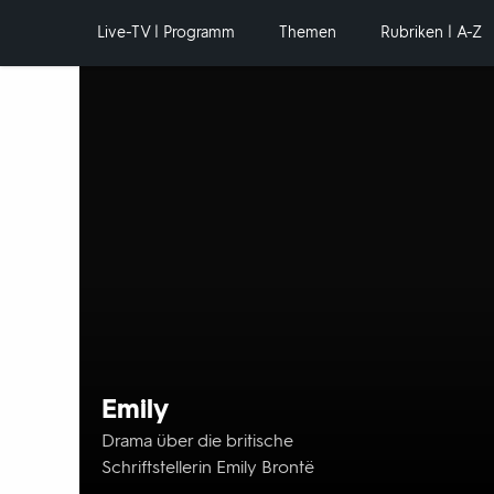
Hauptnavigation
Live-TV | Programm
Themen
Rubriken | A-Z
Hervorgehobene
Inhalte
Emily
Drama über die britische
Schriftstellerin Emily Brontë