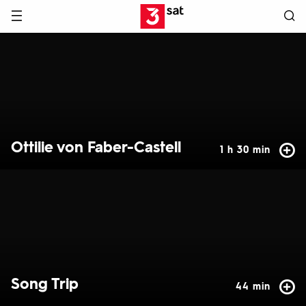
Hauptnavigation
3SAT
Hervorgehobene
Inhalte
Ottilie von Faber-Castell
1 h 30 min
Song Trip
44 min