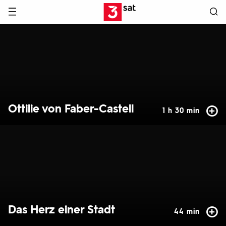
Hauptnavigation
3SAT
Hervorgehobene
Inhalte
Ottilie von Faber-Castell
1 h 30 min
Das Herz einer Stadt
44 min