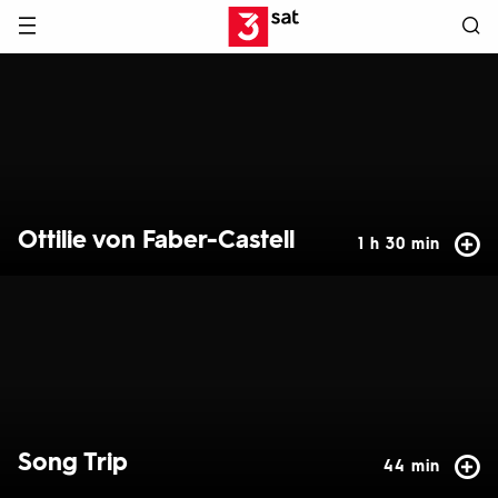
Hauptnavigation
3SAT
Hervorgehobene
Inhalte
Ottilie von Faber-Castell
1 h 30 min
Song Trip
44 min