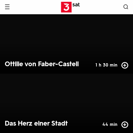
Hauptnavigation
3SAT
Hervorgehobene
Inhalte
Ottilie von Faber-Castell
1 h 30 min
Das Herz einer Stadt
44 min