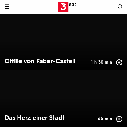
Hauptnavigation
3SAT
Hervorgehobene
Inhalte
Ottilie von Faber-Castell
1 h 30 min
Das Herz einer Stadt
44 min