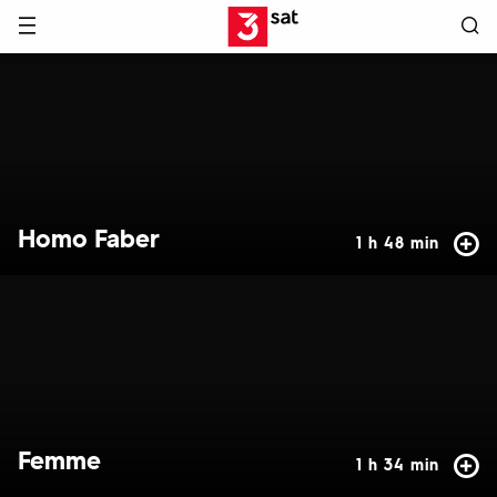
Hauptnavigation
3SAT
Hervorgehobene
Inhalte
Homo Faber
1 h 48 min
Femme
1 h 34 min