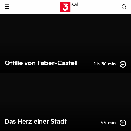
Hauptnavigation
3SAT
Hervorgehobene
Inhalte
Ottilie von Faber-Castell
1 h 30 min
Das Herz einer Stadt
44 min