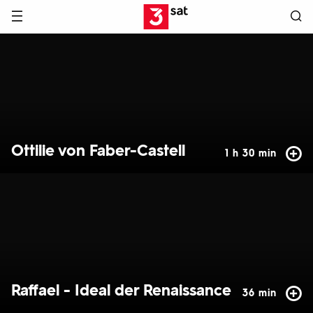
Hauptnavigation
3SAT
Hervorgehobene
Inhalte
Ottilie von Faber-Castell
1 h 30 min
Raffael - Ideal der Renaissance
36 min