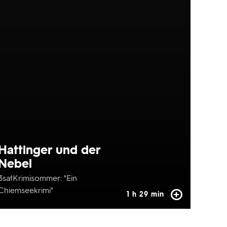
Hattinger und der
Nebel
3satKrimisommer: "Ein
Chiemseekrimi"
1 h 29 min