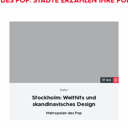
DES POP: STÄDTE ERZÄHLEN IHRE PO
37 min
Kultur
Stockholm: Welthits und
skandinavisches Design
Metropolen des Pop