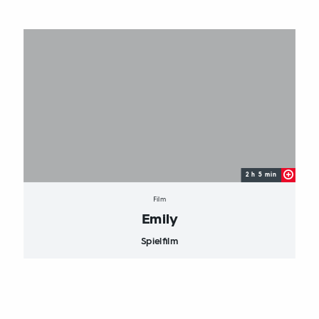
2 h 5 min
Film
Emily
Spielfilm