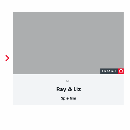
1 h 43 min
Film
Ray & Liz
Spielfilm