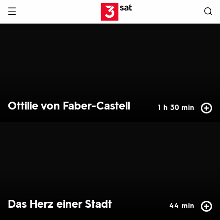
Hauptnavigation
3SAT
Hervorgehobene
Inhalte
Ottilie von Faber-Castell
1 h 30 min
Das Herz einer Stadt
44 min